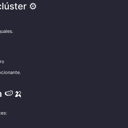
lúster ⚙️
guales.
ro
ocionante.
 🍉🍌
ces: