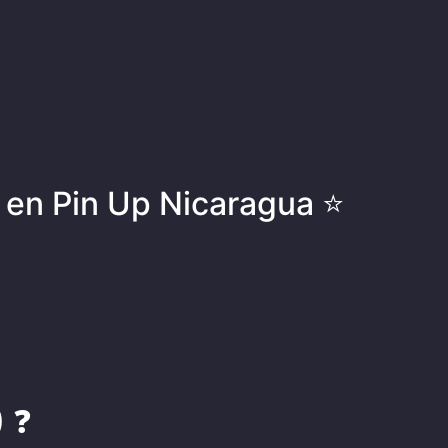
 en Pin Up Nicaragua ⭐
 ❓