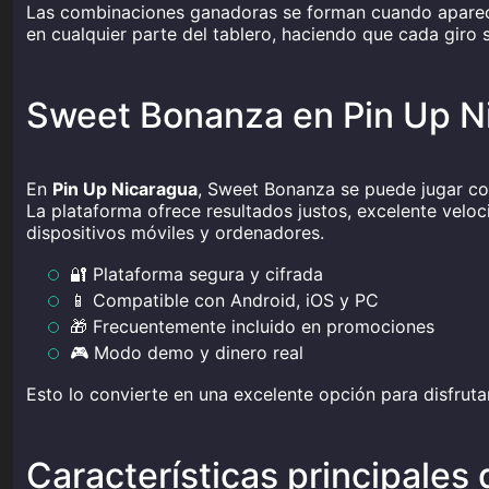
Las combinaciones ganadoras se forman cuando apar
en cualquier parte del tablero, haciendo que cada giro 
Sweet Bonanza en Pin Up N
En
Pin Up Nicaragua
, Sweet Bonanza se puede jugar con
La plataforma ofrece resultados justos, excelente veloc
dispositivos móviles y ordenadores.
🔐 Plataforma segura y cifrada
📱 Compatible con Android, iOS y PC
🎁 Frecuentemente incluido en promociones
🎮 Modo demo y dinero real
Esto lo convierte en una excelente opción para disfrutar
Características principales d