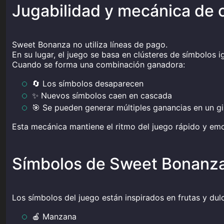
Jugabilidad y mecánica de c
Sweet Bonanza no utiliza líneas de pago.
En su lugar, el juego se basa en clústeres de símbolos i
Cuando se forma una combinación ganadora:
🔄 Los símbolos desaparecen
✨ Nuevos símbolos caen en cascada
🎯 Se pueden generar múltiples ganancias en un gi
Esta mecánica mantiene el ritmo del juego rápido y em
Símbolos de Sweet Bonanza
Los símbolos del juego están inspirados en frutas y dul
🍎 Manzana