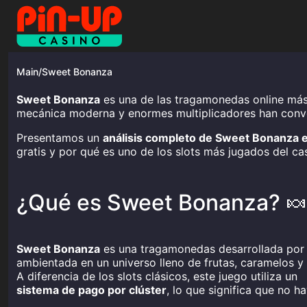
Main
/
Sweet Bonanza
Sweet Bonanza
es una de las tragamonedas online más 
mecánica moderna y enormes multiplicadores han conver
Presentamos un
análisis completo de Sweet Bonanza e
gratis y por qué es uno de los slots más jugados del ca
¿Qué es Sweet Bonanza? 
Sweet Bonanza
es una tragamonedas desarrollada po
ambientada en un universo lleno de frutas, caramelos y 
A diferencia de los slots clásicos, este juego utiliza un
sistema de pago por clúster
, lo que significa que no h