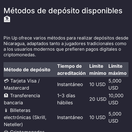
Métodos de depósito disponibles
🏦
Pin Up ofrece varios métodos para realizar depósitos desde
Nicaragua, adaptados tanto a jugadores tradicionales como
a los usuarios modernos que prefieren pagos digitales o
criptomonedas.
Tiempo de
Límite
Límite
Método de depósito
acreditación
mínimo
máximo
💳 Tarjeta Visa /
5,000
Instantáneo
10 USD
Mastercard
USD
🏦 Transferencia
1–3 días
10,000
20 USD
bancaria
hábiles
USD
📱 Billeteras
5,000
electrónicas (Skrill,
Instantáneo
10 USD
USD
Neteller)