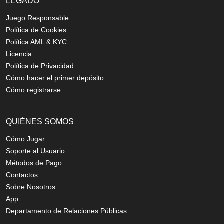
LEGADO
Juego Responsable
Política de Cookies
Política AML & KYC
Licencia
Política de Privacidad
Cómo hacer el primer depósito
Cómo registrarse
QUIÉNES SOMOS
Cómo Jugar
Soporte al Usuario
Métodos de Pago
Contactos
Sobre Nosotros
App
Departamento de Relaciones Públicas